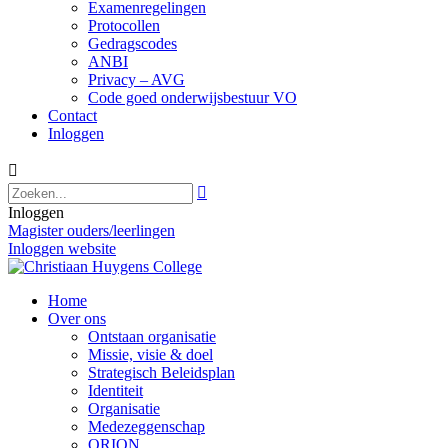
Examenregelingen
Protocollen
Gedragscodes
ANBI
Privacy – AVG
Code goed onderwijsbestuur VO
Contact
Inloggen


Inloggen
Magister ouders/leerlingen
Inloggen website
Home
Over ons
Ontstaan organisatie
Missie, visie & doel
Strategisch Beleidsplan
Identiteit
Organisatie
Medezeggenschap
ORION