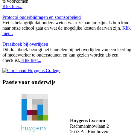
te voorkomen.
Klik hier...
Protocol ouderbijdragen en sponsorbeleid
Het is belangrijk dat ouders weten waar ze aan toe zijn als hun kind
naar onze school gaat en wat de mogelijke kosten daarvan zijn.
Klik
hier...
Draaiboek bij overlijden
Dit draaiboek beoogt het handelen bij het overlijden van een leerling
of medewerker te ondersteunen en kan gezien worden als een
checklist.
Klik hier...
Passie voor onderwijs
Huygens Lyceum
Rachmaninowlaan 2
5653 AT Eindhoven