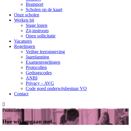
Brainport
Scholen op de kaart
Onze scholen
Werken bij
Stage lopen
Zij-instroom
Open sollicitatie
Vacatures
Regelingen
Veilige leeromgeving
Jaarplanning
Examenregelingen
Protocollen
Gedragscodes
ANBI
Privacy – AVG
Code goed onderwijsbestuur VO
Contact

Protocollen
Hoe wij omgaan met...