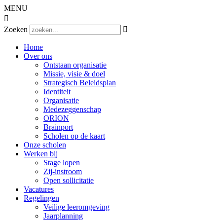
MENU

Zoeken

Home
Over ons
Ontstaan organisatie
Missie, visie & doel
Strategisch Beleidsplan
Identiteit
Organisatie
Medezeggenschap
ORION
Brainport
Scholen op de kaart
Onze scholen
Werken bij
Stage lopen
Zij-instroom
Open sollicitatie
Vacatures
Regelingen
Veilige leeromgeving
Jaarplanning